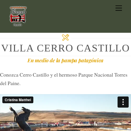
Skip
Men
to
content
VILLA CERRO CASTILLO
En medio de la pampa patagónica
Conozca Cerro Castillo y el hermoso Parque Nacional Torres
del Paine.