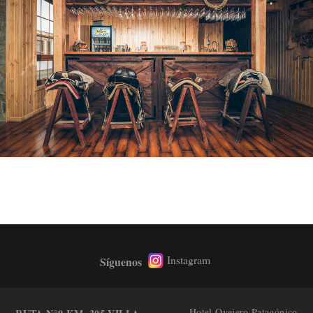
Instagram
Síguenos
Back
To
Top
Hotel Ovejero Patagónico